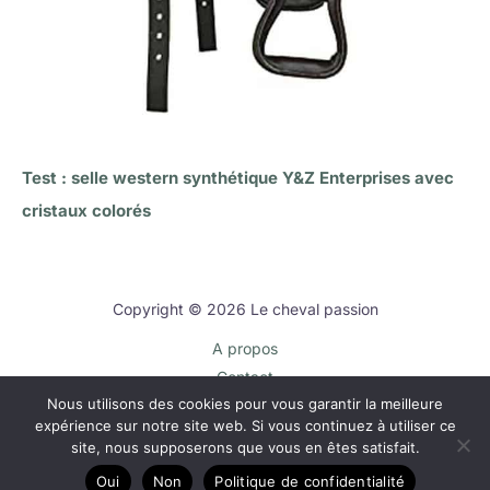
Test : selle western synthétique Y&Z Enterprises avec
cristaux colorés
Copyright © 2026 Le cheval passion
A propos
Contact
Nous utilisons des cookies pour vous garantir la meilleure
Plan du site
expérience sur notre site web. Si vous continuez à utiliser ce
Mentions légales
site, nous supposerons que vous en êtes satisfait.
Politique de confidentialité
Oui
Non
Politique de confidentialité