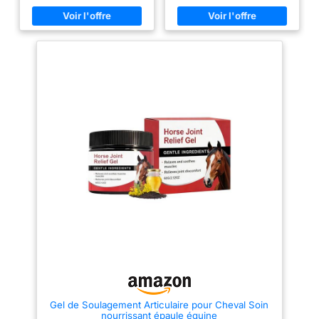
soulage les voies respiratoires
antioxydants. BIENFAITS :
– la formule lie l'excès
L’Artichaut contribue à la santé
d'humidité et empêche ainsi la
du système digestif. En effet, il
formation d'ammoniaque
participe au confort intestinal et
Améliore la santé des sabots –
aide à la digestion. De plus, il
retient l'humidité et améliore
aide au bon fonctionnement du
ainsi la santé des sabots, en
foie grâce à son effet drainant
particulier chez les chevaux
et détoxifiant. L’Artichaut
avec des sabots trop mous
contient aussi des antioxydants
SORGT FÜR ANGENEHME &
naturels qui peuvent protéger
NATÜRLICHE FRISCHE – je nach
les cellules des radicaux libres.
Stallsituation entfaltet einen
QUAND UTILISER CE PRODUIT
langanhaltenden Effekt der für
: L’Artichaut est utile pour les
Reinheit und einen angenehmen,
chevaux qui ont des troubles
frische Geruch sorgt
digestifs : digestions lentes et
INFECTIONS
difficiles, ballonnements, transit
INFECTIONNELLES – Améliore
ralenti. L’artichaut est
le climat d'étable et interrompt
particulièrement intéressant
les chaînes d'infection, ce qui
suite à la prise de médicaments
peut réduire la pression
qui ont perturbé le système
d'infection dans l'étable
digestif de votre cheval.
UTILISATION : L’équipe Prince
Equin vous recommande
d’intégrer 25 g par jour
d’Artichaut directement dans la
ration journalière de votre
cheval. Par exemple, vous
pouvez le mélanger avec ses
Gel de Soulagement Articulaire pour Cheval Soin
floconnés, ses granulés ou
nourrissant épaule équine
dans son mélange de céréales.