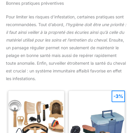
enfants. Ne pas utiliser sur les
Bonnes pratiques préventives
enfants. Numéro du registre des
biocides: N-82277
(ChemBiozidMeldeV), DI-21-
Pour limiter les risques d’infestation, certaines pratiques sont
01080 (SIMMBAD)
recommandées. Tout d’abord,
l’hygiène doit être une priorité :
il faut ainsi veiller à la propreté des écuries ainsi qu’à celle du
matériel utilisé pour les soins et l’entretien du cheval.
Ensuite,
un pansage régulier permet non seulement de maintenir le
pelage en bonne santé mais aussi de repérer rapidement
toute anomalie. Enfin, surveiller étroitement la santé du cheval
est crucial : un système immunitaire affaibli favorise en effet
les infestations.
-3%