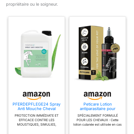
propriétaire ou le soigneur.
PFERDEPFLEGE24 Spray
Peticare Lotion
Anti Mouche Cheval
antiparasitaire pour
DEET 2,5l - Protection
Chevaux – Contre
PROTECTION IMMÉDIATE ET
SPÉCIALEMENT FORMULÉ
immédiate et efficacité
acariens, puces,
EFFICACE CONTRE LES
POUR LES CHEVAUX : Cette
Durable – Spray Anti-
Champignons | Soulage
MOUSTIQUES, SIMULIES,
lotion cutanée est utilisée en cas
Insectes concentré et
démangeaisons, favorise
MOUCHES, TAONS OU TIQUES
de présence de parasites
Efficace pour Chevaux
régénération cutanée |
- Protection antiparasitaire pour
externes. Elle agit de manière