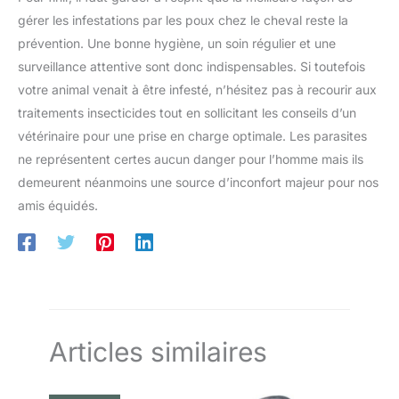
précautions spéciales.
professionnels et particules. Peut être utilisé dans les
Polyvalence d’Utilisation :
gérer les infestations par les poux chez le cheval reste la
différents commerces et dans les habitations. Peut être
Convient à toutes les pièces de
appliqué en présence des animaux.
prévention. Une bonne hygiène, un soin régulier et une
la maison, aux terrasses,
balcons et même aux espaces
surveillance attentive sont donc indispensables. Si toutefois
verts, offrant une protection
complète où que vous en ayez
votre animal venait à être infesté, n’hésitez pas à recourir aux
besoin.
traitements insecticides tout en sollicitant les conseils d’un
vétérinaire pour une prise en charge optimale. Les parasites
ne représentent certes aucun danger pour l’homme mais ils
demeurent néanmoins une source d’inconfort majeur pour nos
amis équidés.
Articles similaires