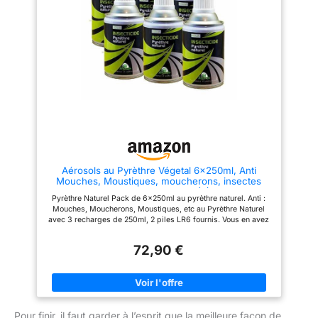
d'Utilisation : Son format
les deux faces des feuilles, de
aérosol pratique permet une
préférence le matin ou le soir,
application rapide et uniforme,
par temps calme et sur feuillage
idéale pour une protection
sec. REMARQUE : Ce produit n’a
instantanée à l'intérieur. Source
pas de date de péremption, la
naturelle : Le pyrèthre, reconnu
date indiquée sur le produit est
pour ses qualités insecticides,
la date de fabrication
garantit une action rapide et
sûre. Diffusion automatique :
Conçu pour être utilisé avec un
diffuseur automatique, PYRNAT
offre une protection constante
sans nécessiter d'intervention
manuelle. Protection étendue :
Efficace contre une large
gamme d'insectes, (mouches,
Aérosols au Pyrèthre Végetal 6x250ml, Anti
moustique, punaise de lit,
Mouches, Moustiques, moucherons, insectes
araignées) garantissant une
volants et rampants (6)
tranquillité d'esprit totale.
Pyrèthre Naturel Pack de 6x250ml au pyrèthre naturel. Anti :
Efficacité Immédiate : PYRNAT
Mouches, Moucherons, Moustiques, etc au Pyrèthre Naturel
agit en quelques secondes,
avec 3 recharges de 250ml, 2 piles LR6 fournis. Vous en avez
éliminant efficacement les
assez des insectes qui envahissent votre espace de vie ? Nous
insectes volants dès la
avons la solution parfaite pour vous : notre insecticide au
première pulvérisation, en
72,90 €
pyréthre, une formule puissante pour éliminer les nuisibles tout
particulier les mouche et
en préservant l'environnement Notre aérosol est facile à utiliser
moustique. Formule Sûre :
: il vous suffit de vaporiser dans les zones infestées et de
Contrairement aux insecticides
laisser agir. En quelques instants, les insectes sont neutralisés,
chimiques, notre produit ne
vous permettant de retrouver un environnement sain et
présente aucun risque pour la
confortable. 6 Recharges de 250ml au pyrèthre : insecticide au
santé et peut être utilisé sans
Pour finir, il faut garder à l’esprit que la meilleure façon de
pyrethre élimine et répulse les insectes volants . Pour des