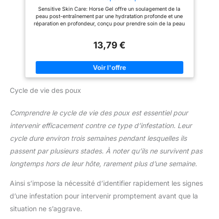
Il est recommandé d’humidifier
Sensitive Skin Care: Horse Gel offre un soulagement de la
la préparation pour que la
peau post-entraînement par une hydratation profonde et une
poudre s’incorpore bien.
réparation en profondeur, conçu pour prendre soin de la peau
NOTRE SAVOIR-FAIRE : Prince
sensible du cheval, ensuring a calming effect during grooming
Equin est une gamme de
or exercise routines Moisture Replenishment Solution: This
compléments nutritionnels pour
13,79 €
Horse Joint Gel replenishes moisture and nutrients, maintaining
les équidés. Fruit de notre
the skin's natural softness and elastity to combatting dry and
passion pour le monde équin et
roughness, making it ideal for regular toileting routines
de notre expertise scientifique,
Lightweight Hydration Layer: This Horse Care Gel creates a
nos produits sont développés
lightweight moisturizing barrier, offering long-lasting hydration
sur la base de la connaissance
to prevent dry and cracking, keeping horses comfortable and
des chevaux, de nos
Cycle de vie des poux
active throughout the day Soins articulaires non irritants : The
compétences en biologie et
Horse Gel For Joints avoids irritants, offering a soft yet
d’une sélection rigoureuse des
effective option for individuals desiring dependable joint
matières premières.
Comprendre le cycle de vie des poux est essentiel pour
support with no risk of skin irritation, making it ideal for regular
use at home or outdoor Convenient Care Solution: Horse Joint
intervenir efficacement contre ce type d’infestation. Leur
Relief Gel features a gel-like texture that ensures quick and
even application, saving time on skincare routines while
cycle dure environ trois semaines pendant lesquelles ils
providing highly spreadable coverage for efficient use during
grooming sessions or following workouts
passent par plusieurs stades. À noter qu’ils ne survivent pas
longtemps hors de leur hôte, rarement plus d’une semaine.
Ainsi s’impose la nécessité d’identifier rapidement les signes
d’une infestation pour intervenir promptement avant que la
situation ne s’aggrave.