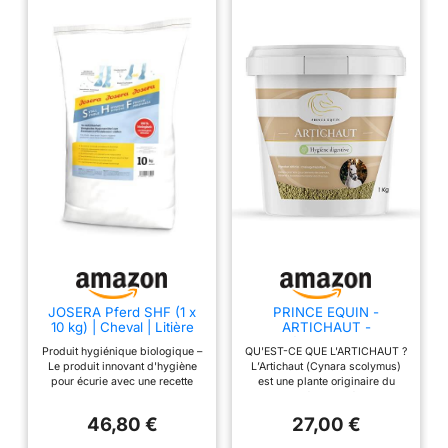
JOSERA Pferd SHF (1 x
PRINCE EQUIN -
10 kg) | Cheval | Litière
ARTICHAUT -
Premium pour Stalles de
Complément nutritionnel
Produit hygiénique biologique –
QU'EST-CE QUE L'ARTICHAUT ?
Chevaux - Produit
Cheval - Seau 1 kg -
Le produit innovant d'hygiène
L’Artichaut (Cynara scolymus)
Hygiénique Biologique |
Confort intestinal -
pour écurie avec une recette
est une plante originaire du
Stalle, Hygiène, Fraîcheur
Drainage hépatique -
100 % biologique pour
bassin méditerranéen. Ses
- Neutralise l'Ammoniac
Digestion - Marque
saupoudrer dans des boîtes ou
feuilles sont riches en
& Retient l'Humidité |
Française
46,80 €
27,00 €
des écuries pour chevaux
vitamines, minéraux, oligo-
Pack1
Neutralise l'ammoniaque et
éléments, fibres et