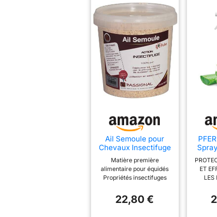
Ail Semoule pour
PFER
Chevaux Insectifuge
Spray
Naturel - 750g
Ch
Matière première
PROTEC
1000m
alimentaire pour équidés
ET EF
im
Propriétés insectifuges
LES
effica
(en transpirant le cheval
SIMUL
Spray
va dégager une odeur qui
TAON
22,80 €
2
co
repoussera les parasites
Protect
Ef
comme par exemple les
pour c