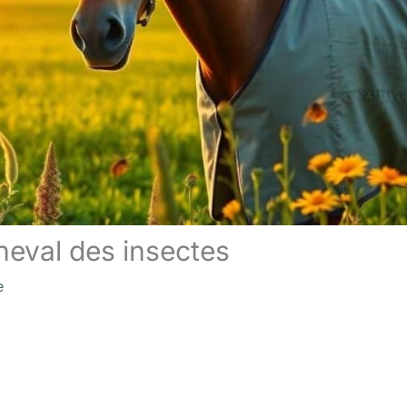
heval des insectes
e