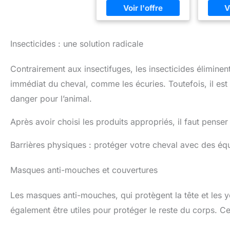
Che
tiques) Propriétés
v
Mou
antiseptiques pulmonaires
insta
moust
et intestinales
manière 
types 
nom
Insecticides : une solution radicale
parasi
insec
Contrairement aux insectifuges, les insecticides éliminent 
mou
PROT
immédiat du cheval, comme les écuries. Toutefois, il est c
INSEC
QUI
danger pour l’animal.
VRAIME
unique d
Après avoir choisi les produits appropriés, il faut pense
: DE
concen
aloe v
Barrières physiques : protéger votre cheval avec des éq
DEET est
le plus 
Masques anti-mouches et couvertures
monde p
insecte
est 
Les masques anti-mouches, qui protègent la tête et les y
l'OMS
norme
également être utiles pour protéger le reste du corps. C
prote
insec