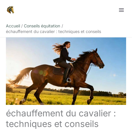
Aller
Rechercher
au
contenu
Accueil
Conseils équitation
échauffement du cavalier : techniques et conseils
échauffement du cavalier :
techniques et conseils