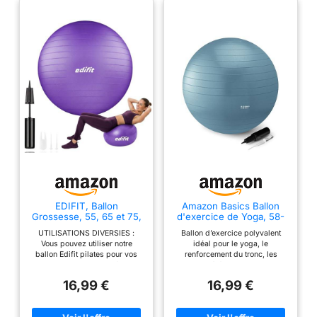
EDIFIT, Ballon
Amazon Basics Ballon
Grossesse, 55, 65 et 75,
d'exercice de Yoga, 58-
Swiss Ball, Gym, Pilates,
66 cm de diamètre,
UTILISATIONS DIVERSIES :
Ballon d’exercice polyvalent
Gonfleur Inclus, Fitness
Turquoise
Vous pouvez utiliser notre
idéal pour le yoga, le
Materiel, Gymnastique,
ballon Edifit pilates pour vos
renforcement du tronc, les
Yoga Accessoires (65
cours de yoga, pilates, fitness,
exercices à faible impact et les
cm, Violet)
pré-partum, etc... Même pour
sièges de bureau
16,99 €
16,99 €
renforcer votre noyau et la zone
ergonomiques ; idéal pour la
lombaire à la maison ou au
maison ou la salle de sport La
travail, soulageant les douleurs
surface texturée antidérapante