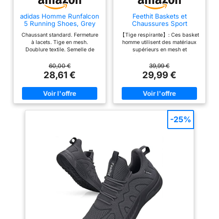
adidas Homme Runfalcon
Feethit Baskets et
5 Running Shoes, Grey
Chaussures Sport
Six/Core Black/Cloud
Homme Basquettes
Chaussant standard. Fermeture
【Tige respirante】: Ces basket
White, 39 1/3 EU
Tennis Course Noir 44
à lacets. Tige en mesh.
homme utilisent des matériaux
Doublure textile. Semelle de
supérieurs en mesh et
propreté OrthoLite. Semelle
synthétiques. Le tissu tricoté est
intermédiaire Cloudfoam. Poids
confortable, respirant et léger
60,00 €
39,99 €
: 304 g (pointure 42 2/3). Drop
pour garder vos pieds au sec
28,61 €
29,99 €
semelle intermédiaire : 10 mm
pendant l'exercice. 【 Intérieur
(talon 33 mm / avant-pied 23
confortable 】 : l'intérieur des
mm). Semelle extérieure
chaussures homme est fabriqué
Adiwear.
en textile et en coton respirant
hautement élastique. Amorti et
absorption des chocs accrus,
-25%
offrant un confort même en
position debout et en marchant
pendant une longue période.
【Antidérapant et antichoc】:
Ces chaussures de sport pour
hommes sont fabriquées en EVA
et en caoutchouc résistant.
L'EVA offre une absorption des
chocs, un amorti et un soutien
efficaces. La semelle extérieure
en caoutchouc est antidérapante
et résistante à l'usure. 【Glisser
sur & À lacets】: Les sneakers
homme avec doublure