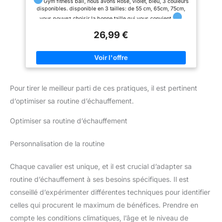
Pompe Rapide, Anti-éclatement et Anti-dérapant
Gym fitness ball, nous avons Rose, violet, bleu, 3 couleurs
avez le moindre problème avant
Yoga Ball, Bleu
disponibles. disponible en 3 tailles: de 55 cm, 65cm, 75cm,
ou après avoir passé votre
commande, faites-le nous
vous pouvez choisir la bonne taille qui vous convient
savoir.
Matériel professionnel en très épais PVC de qualité,
26,99 €
conception anti- éclatement 500kg capable de supporter les
séances d'entraînement les plus rigoureuses, testé par SGS.
sans acide phtalique et plomb, etc,
Le ballon est livrée
dégonflée et peut être pompé en quelques minutes avec un
minimum d'effort. Utilisez-le pour le yoga, les pilâtes, les
étirements et plus encore.
Multifonctionnel: Utilisez pour
l'exercice à la maison, le yoga, ou pour améliorer votre force
Pour tirer le meilleur parti de ces pratiques, il est pertinent
de base. Idéal pour les remplacements de chaises de bureau!
d’optimiser sa routine d’échauffement.
La boîte contient: 1 × balle de yoga,1 × Pompe manuelle,1 ×
bouchon de yoga
Optimiser sa routine d’échauffement
Personnalisation de la routine
Chaque cavalier est unique, et il est crucial d’adapter sa
routine d’échauffement à ses besoins spécifiques. Il est
conseillé d’expérimenter différentes techniques pour identifier
celles qui procurent le maximum de bénéfices. Prendre en
compte les conditions climatiques, l’âge et le niveau de