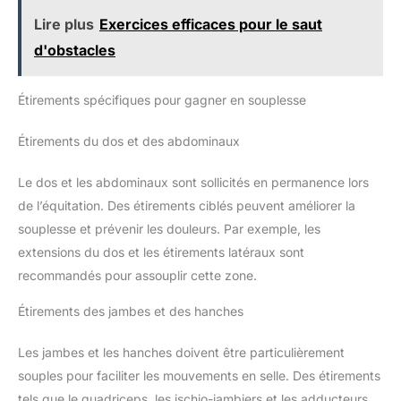
à la gym, au jogging, au cyclisme, à l'exercice, au travail, au
Lire plus
Exercices efficaces pour le saut
basket-ball, au tennis, au football, aux fêtes, aux voyages, à la
maison, aux cours d'entraînement, aux vacances, aux loisirs,
d'obstacles
achats quotidiens, camping, conduite, activités intérieures et
extérieures. Chaussures de marche décontractées à enfiler
pour hommes, parfaites pour votre usage quotidien.
Étirements spécifiques pour gagner en souplesse
Étirements du dos et des abdominaux
Le dos et les abdominaux sont sollicités en permanence lors
de l’équitation. Des étirements ciblés peuvent améliorer la
souplesse et prévenir les douleurs. Par exemple, les
extensions du dos et les étirements latéraux sont
recommandés pour assouplir cette zone.
Étirements des jambes et des hanches
Les jambes et les hanches doivent être particulièrement
souples pour faciliter les mouvements en selle. Des étirements
tels que le quadriceps, les ischio-jambiers et les adducteurs