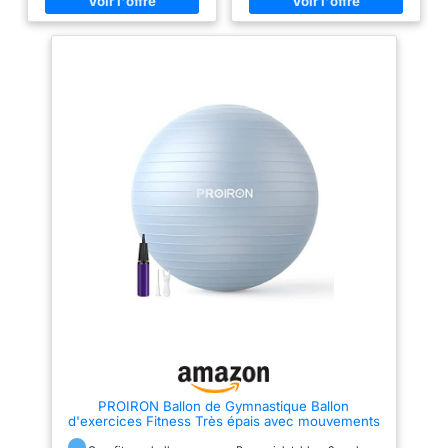
éventuelles d'une mauvaise
offre une bonne prise en main et
posture corporelle. ANTI-
une bonne stabilité pour un
EXPLOSION ET ANTI-GLISSE :
entraînement en toute confiance
Avec la finition des lignes
et un entraînement à l’équilibre
longitudinales et transversales,
La construction anti-éclatement
nous obtenons une meilleure
garantit la sécurité en se
adhérence à la surface pour
dégonflant lentement en cas de
éviter les chutes ou les
perforation, réduisant ainsi le
glissades, ce qui la rend très
risque de blessure pendant
sûre. Notre conception
l’utilisation ; le matériau en PVC
intérieure est faite pour éviter
durable supporte une capacité
les explosions soudaines, qui
de poids statique allant jusqu’à
peuvent provoquer des chutes.
272 kg Se gonfle rapidement et
TAILLES MULTIPLES : Notre
facilement à l’aide de la pompe
ballon Edifit est disponible en
à air fournie ; arrive dégonflé
trois tailles (55,65,75)cm, ce qui
pour un transport compact
le rend adaptable à toute
Dimensions du produit : 58,4 à
personne et à tout besoin,
66cm (23 à 26po) de diamètre,
offrant une grande variété
gonflé
d'alternatives. GONFLEUR
INCLUS : Avec le ballon, nous
incluons un gonfleur à pied
avec lequel vous pourrez
gonfler le ballon à la pression
désirée, ce qui en fait votre
parfait compagnon de voyage.
GARANTIE TOTALE : Ne vous
PROIRON Ballon de Gymnastique Ballon
inquiétez pas, les produits
d'exercices Fitness Très épais avec mouvements
edifit sont accompagnés d'une
de Yoga,65CM Swiss Ball, Ballon de Gym avec
garantie européenne, si vous