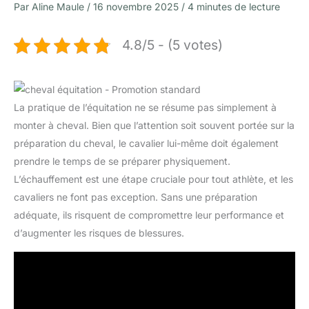
Par
Aline Maule
/
16 novembre 2025
/
4 minutes de lecture
4.8/5 - (5 votes)
La pratique de l’équitation ne se résume pas simplement à
monter à cheval. Bien que l’attention soit souvent portée sur la
préparation du cheval, le cavalier lui-même doit également
prendre le temps de se préparer physiquement.
L’échauffement est une étape cruciale pour tout athlète, et les
cavaliers ne font pas exception. Sans une préparation
adéquate, ils risquent de compromettre leur performance et
d’augmenter les risques de blessures.