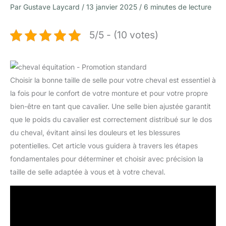
Par
Gustave Laycard
/
13 janvier 2025
/
6 minutes de lecture
5/5 - (10 votes)
Choisir la bonne taille de selle pour votre cheval est essentiel à
la fois pour le confort de votre monture et pour votre propre
bien-être en tant que cavalier. Une selle bien ajustée garantit
que le poids du cavalier est correctement distribué sur le dos
du cheval, évitant ainsi les douleurs et les blessures
potentielles. Cet article vous guidera à travers les étapes
fondamentales pour déterminer et choisir avec précision la
taille de selle adaptée à vous et à votre cheval.